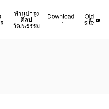
ทำนุบำรุง
ร
Download
Old
faceboo
youtu
ศิลป
าร
site
วัฒนธรรม