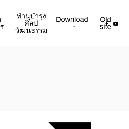
ทำนุบำรุง
ร
Download
Old
faceboo
youtu
ศิลป
าร
site
วัฒนธรรม