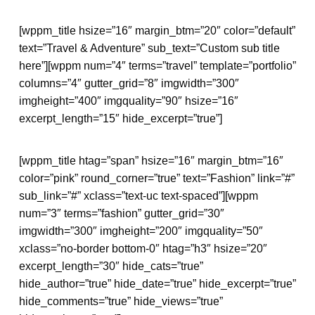
[wppm_title hsize=”16″ margin_btm=”20″ color=”default”
text=”Travel & Adventure” sub_text=”Custom sub title
here”][wppm num=”4″ terms=”travel” template=”portfolio”
columns=”4″ gutter_grid=”8″ imgwidth=”300″
imgheight=”400″ imgquality=”90″ hsize=”16″
excerpt_length=”15″ hide_excerpt=”true”]
[wppm_title htag=”span” hsize=”16″ margin_btm=”16″
color=”pink” round_corner=”true” text=”Fashion” link=”#”
sub_link=”#” xclass=”text-uc text-spaced”][wppm
num=”3″ terms=”fashion” gutter_grid=”30″
imgwidth=”300″ imgheight=”200″ imgquality=”50″
xclass=”no-border bottom-0″ htag=”h3″ hsize=”20″
excerpt_length=”30″ hide_cats=”true”
hide_author=”true” hide_date=”true” hide_excerpt=”true”
hide_comments=”true” hide_views=”true”