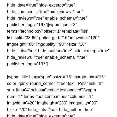
hide_date=”true” hide_excerpt=”true”
hide_comments=”true” hide_views=”true”
hide_reviews=”true” enable_schema=”true”
publisher_logo=”197″][wppm num=”3″
terms=”technology” offset=”1″ template=”list”
list_split=”33-66″ gutter_grid=”16″ imgwidth=”120″
imgheight=”80″ imgquality=”90″ hsize=”16″
hide_cats=”true” hide_author=”true” hide_excerpt=”true”
hide_reviews=”true” enable_schema=”true”
publisher_logo=”197″]
[wppm_title htag=”span” hsize=”16″ margin_btm=”16″
color=”pink” round_corner=”true” text=”Pets” link=”#”
sub_link=”#” xclass=”text-uc text-spaced”][wppm
num=”1″ terms=”pet-companions” columns=”1″
imgwidth=”420″ imgheight=”280″ imgquality=”90″
hsize=”20″ hide_cats=”true” hide_author=”true”
hide_date=”true” hide_excerpt=”true”