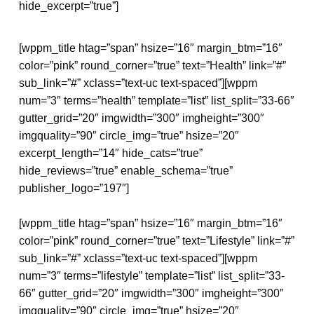
hide_excerpt=”true”]
[wppm_title htag=”span” hsize=”16″ margin_btm=”16″
color=”pink” round_corner=”true” text=”Health” link=”#”
sub_link=”#” xclass=”text-uc text-spaced”][wppm
num=”3″ terms=”health” template=”list” list_split=”33-66″
gutter_grid=”20″ imgwidth=”300″ imgheight=”300″
imgquality=”90″ circle_img=”true” hsize=”20″
excerpt_length=”14″ hide_cats=”true”
hide_reviews=”true” enable_schema=”true”
publisher_logo=”197″]
[wppm_title htag=”span” hsize=”16″ margin_btm=”16″
color=”pink” round_corner=”true” text=”Lifestyle” link=”#”
sub_link=”#” xclass=”text-uc text-spaced”][wppm
num=”3″ terms=”lifestyle” template=”list” list_split=”33-
66″ gutter_grid=”20″ imgwidth=”300″ imgheight=”300″
imgquality=”90″ circle_img=”true” hsize=”20″