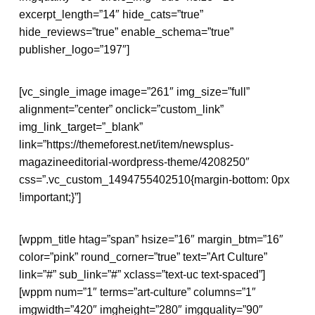
excerpt_length=”14″ hide_cats=”true”
hide_reviews=”true” enable_schema=”true”
publisher_logo=”197″]
[vc_single_image image=”261″ img_size=”full”
alignment=”center” onclick=”custom_link”
img_link_target=”_blank”
link=”https://themeforest.net/item/newsplus-
magazineeditorial-wordpress-theme/4208250″
css=”.vc_custom_1494755402510{margin-bottom: 0px
!important;}”]
[wppm_title htag=”span” hsize=”16″ margin_btm=”16″
color=”pink” round_corner=”true” text=”Art Culture”
link=”#” sub_link=”#” xclass=”text-uc text-spaced”]
[wppm num=”1″ terms=”art-culture” columns=”1″
imgwidth=”420″ imgheight=”280″ imgquality=”90″