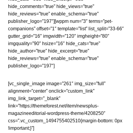
hide_comments=”true” hide_views=”true”
hide_reviews=”true” enable_schema=”true”
publisher_logo=”197″][wppm num=”3″ terms=”pet-
companions” offset=”1″ template=”list” list_split=”33-66″
gutter_grid=”16″ imgwidth=”120″ imgheight=”80″
imgquality=”90″ hsize=”16″ hide_cats=”true”
hide_author=”true” hide_excerpt=”true”
hide_reviews=”true” enable_schema=”true”
publisher_logo=”197″]
[vc_single_image image=”261″ img_size=”full”
alignment=”center” onclick=”custom_link”
img_link_target=”_blank”
link=”https://themeforest.net/item/newsplus-
magazineeditorial-wordpress-theme/4208250″
css=”.vc_custom_1494755402510{margin-bottom: 0px
!important;}”]