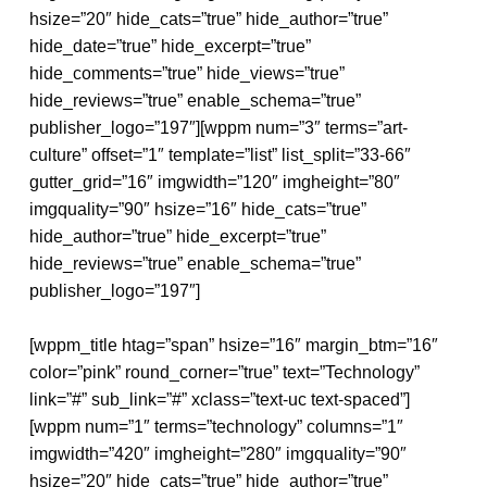
hsize=”20″ hide_cats=”true” hide_author=”true”
hide_date=”true” hide_excerpt=”true”
hide_comments=”true” hide_views=”true”
hide_reviews=”true” enable_schema=”true”
publisher_logo=”197″][wppm num=”3″ terms=”art-
culture” offset=”1″ template=”list” list_split=”33-66″
gutter_grid=”16″ imgwidth=”120″ imgheight=”80″
imgquality=”90″ hsize=”16″ hide_cats=”true”
hide_author=”true” hide_excerpt=”true”
hide_reviews=”true” enable_schema=”true”
publisher_logo=”197″]
[wppm_title htag=”span” hsize=”16″ margin_btm=”16″
color=”pink” round_corner=”true” text=”Technology”
link=”#” sub_link=”#” xclass=”text-uc text-spaced”]
[wppm num=”1″ terms=”technology” columns=”1″
imgwidth=”420″ imgheight=”280″ imgquality=”90″
hsize=”20″ hide_cats=”true” hide_author=”true”