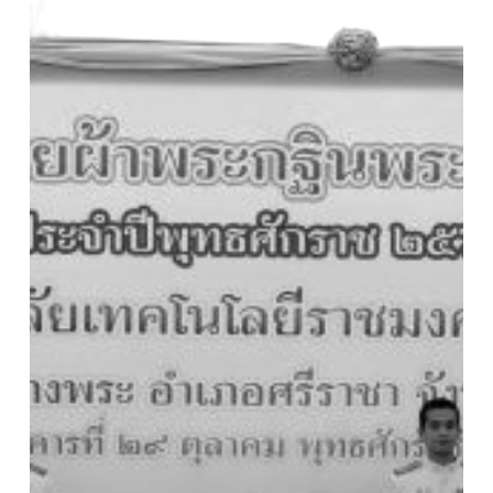
ปี
พ.ศ.
๒๕๖๗