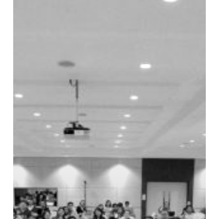
เพื่อ
การ
ดำเนิน
การ
ที่
เป็น
เลิศ
(EdPEx)”
เพื่อ
สร้าง
ความ
รู้
ความ
เข้าใจ
เกี่ยว
กับ
การ
จัด