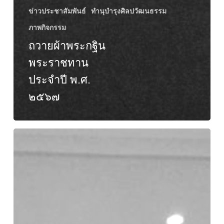
ข่าวประชาสัมพันธ์
ทำนุบำรุงศิลปวัฒนธรรม
ภาพกิจกรรม
ถวายผ้าพระกฐิน
พระราชทาน
ประจำปี พ.ศ.
๒๕๖๗
อบรม
เชิง
ปฏิบัติ
การ
“เกณฑ์
คุณภาพ
การ
ศึกษา