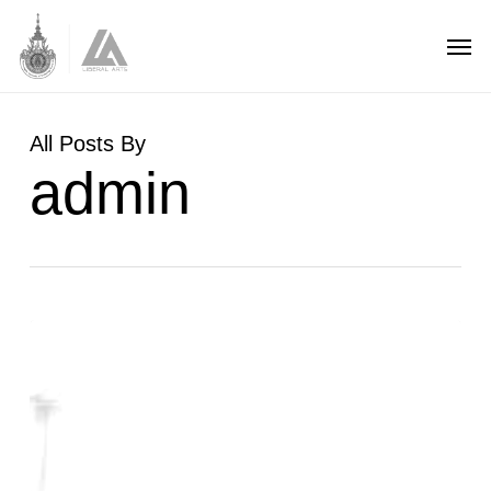
Skip
Men
to
main
content
All Posts By
admin
ถวาย
ผ้า
พระ
กฐิน
พระราชทาน
ประจำ