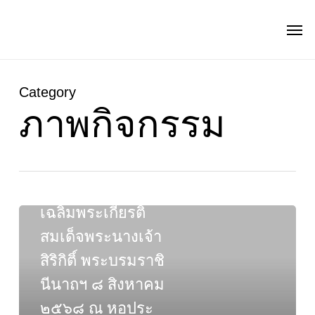
Skip
Men
to
main
content
Category
ภาพกิจกรรม
ข่าว
ข่าวประชาสัมพันธ์
ภาพกิจกรรม
โครงการ
เฉลิมพระเกียรติ
โครงการ
เฉลิมพระเกียรติ
สมเด็จพระนางเจ้า
สมเด็จ
สิริกิติ์ พระบรมราชิ
พระนาง
นีนาถฯ ๘ สิงหาคม
เจ้า
สิ
๒๕๖๘ ณ หอประ