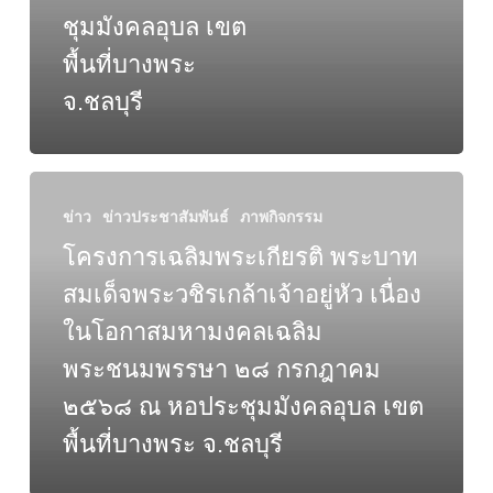
ริกิ
ชุมมังคลอุบล เขต
ติ์
พื้นที่บางพระ
พระบรม
ราชิ
จ.ชลบุรี
นี
นาถฯ
๘
โครงการ
สิงหาคม
เฉลิมพระเกียรติ
ข่าว
ข่าวประชาสัมพันธ์
ภาพกิจกรรม
๒๕๖๘
พระบาท
โครงการเฉลิมพระเกียรติ พระบาท
ณ
สมเด็จ
หอ
สมเด็จพระวชิรเกล้าเจ้าอยู่หัว เนื่อง
พระ
ประ
วชิร
ในโอกาสมหามงคลเฉลิม
ชุม
เกล้า
มัง
พระชนมพรรษา ๒๘ กรกฎาคม
เจ้า
คลอุ
๒๕๖๘ ณ หอประชุมมังคลอุบล เขต
อยู่
บล
หัว
พื้นที่บางพระ จ.ชลบุรี
เขต
เนื่อง
พื้นที่
ใน