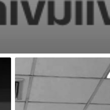
นำ
นักศึกษา
เข้า
เยี่ยม
ชม
และ
ศึกษา
ดู
งาน