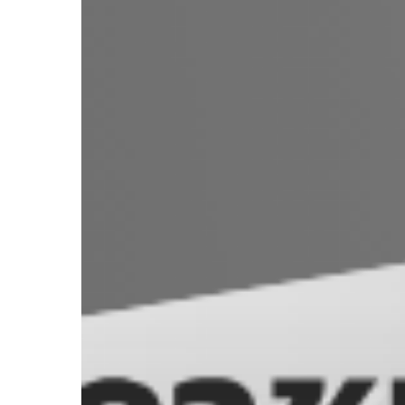
ความ
รู้
Knowledge
Management
(KM
67)