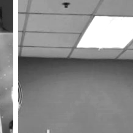
ณ
กระทรวง
พัฒนา
สังคม
และ
ความ
มั่นคง
ของ
มนุษย์