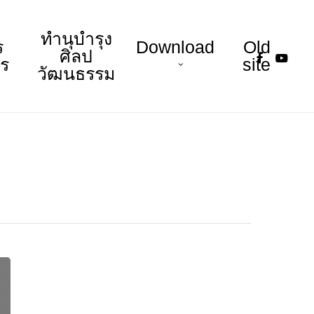
ทำนุบำรุง
ร
Download
Old
faceboo
youtu
ศิลป
าร
site
วัฒนธรรม