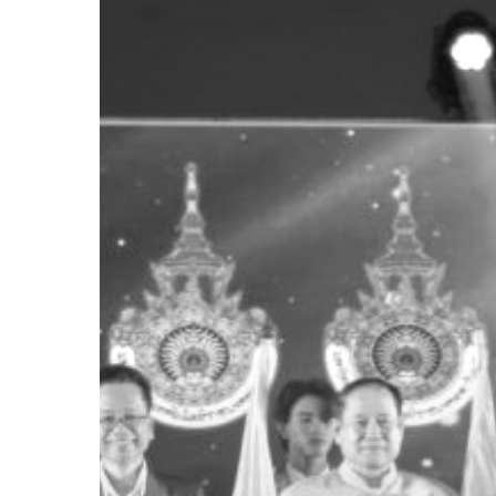
มหาวิทยาลัย
เทคโนโลยี
ราช
มงคล
แห่ง
ประเทศไทย
ครั้ง
ที่
9
ประจำ
ปี
2568