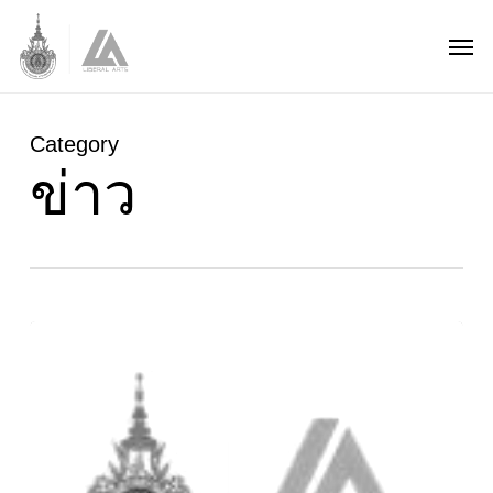
Skip
Men
to
main
content
Category
ข่าว
สวัสดี
ปี
ใหม่
2568
HAPPY
NEW