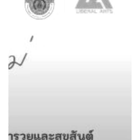
YEAR
2025