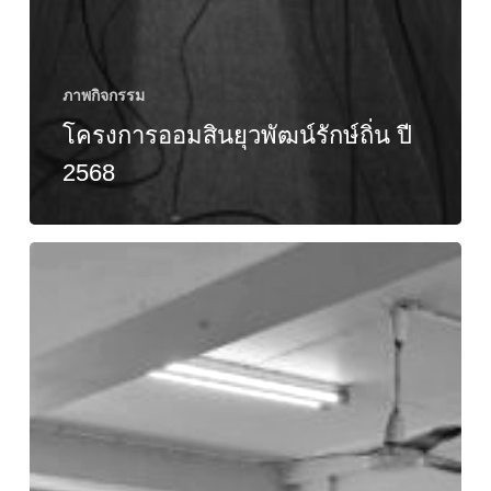
ภาพกิจกรรม
โครงการออมสินยุวพัฒน์รักษ์ถิ่น ปี
2568
การ
เลือก
ตั้ง
นายก
สโมสร
นักศึกษา
คณะ
ศิลปศาสตร์
ประจำ