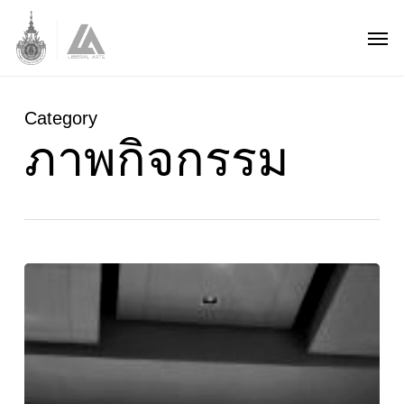
Skip
Men
to
main
content
Category
ภาพกิจกรรม
โครงการ
ศิษย์
อำลา
ครู
ปัจฉิม
นิเทศ