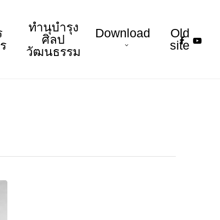
ทำนุบำรุง
ร
Download
Old
faceboo
youtu
ศิลป
าร
site
วัฒนธรรม