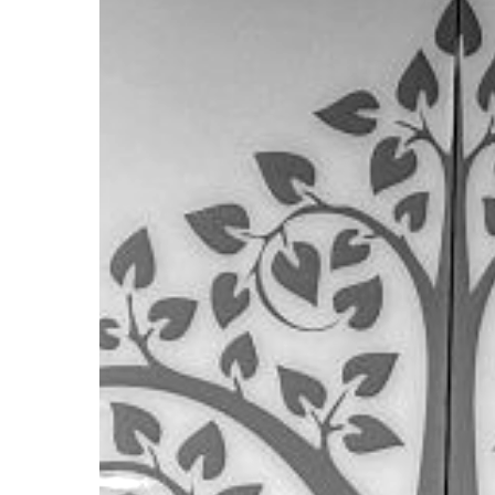
หารือ
กับ
บริษัท
ไอ
มา
เน่
(ไทย
แลนด์)
จำกัด