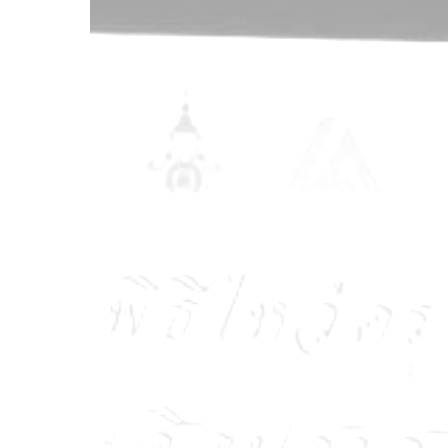
ประจำ
ปี
การ
ศึกษา
๒๕๖๗