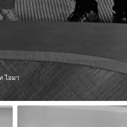
ัท ไอมา
โครงการ
เฉลิมพระเกียรติ
สมเด็จ