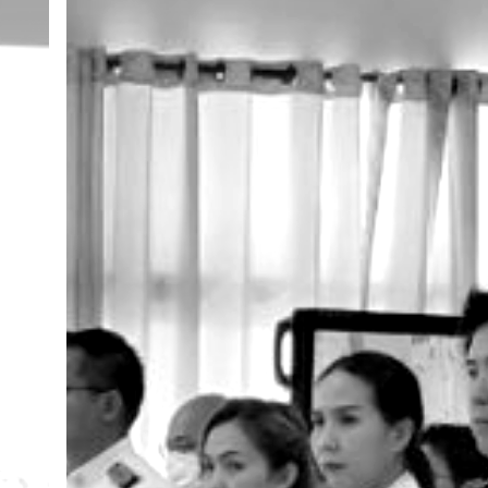
พระนาง
เจ้า
สิ
ริกิ
ติ์