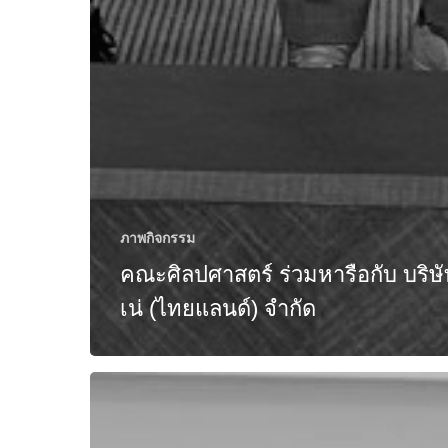
ภาพกิจกรรม
คณะศิลปศาสตร์ ร่วมหารือกับ บริษ
เน่ (ไทยแลนด์) จำกัด
พิธี
ไหว้
ครู