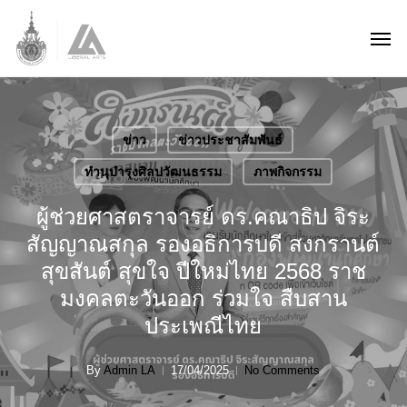
Skip
Men
to
main
content
ข่าว
ข่าวประชาสัมพันธ์
ทำนุบำรุงศิลปวัฒนธรรม
ภาพกิจกรรม
ผู้ช่วยศาสตราจารย์ ดร.คณาธิป จิระ
สัญญาณสกุล รองอธิการบดี สงกรานต์
สุขสันต์ สุขใจ ปีใหม่ไทย 2568 ราช
มงคลตะวันออก ร่วมใจ สืบสาน
ประเพณีไทย
By
Admin LA
17/04/2025
No Comments