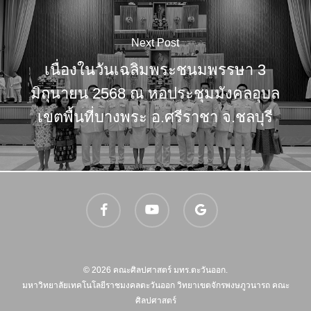
Next Post
เนื่องในวันเฉลิมพระชนมพรรษา 3
มิถุนายน 2568 ณ หอประชุมมังคลอุบล
เขตพื้นที่บางพระ อ.ศรีราชา จ.ชลบุรี
facebook
youtube
google-
plus
© 2026 คณะศิลปศาสตร์ มทร.ตะวันออก.
มหาวิทยาลัยเทคโนโลยีราชมงคลตะวันออก วิทยาเขตจักรพงษภูวนารถ คณะ
ศิลปศาสตร์