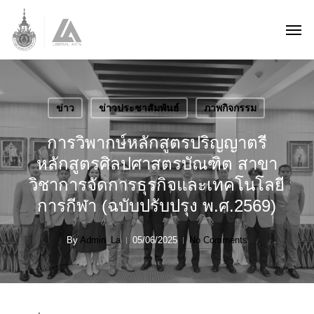
Skip
Men
to
main
content
ข่าว
ข่าวประชาสัมพันธ์
ภาพกิจกรรม
การวิพากษ์หลักสูตรปริญญาตรี
หลักสูตรศิลปศาสตรบัณฑิต สาขา
วิชาการจัดการธุรกิจและเทคโนโลยี
การกีฬา (ฉบับปรับปรุง พ.ศ.2569)
By
Admin_La
05/06/2025
No Comments