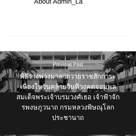
About
Admin_La
Previous Post
พิธีวางพวงมาลาถวายราชสักการะ
เนื่องในวันคล้ายวันทิวงคตจอมพล
สมเด็จพระเจ้าบรมวงศ์เธอ เจ้าฟ้าจัก
รพงษภูวนาถ กรมหลวงพิษณุโลก
ประชานาถ